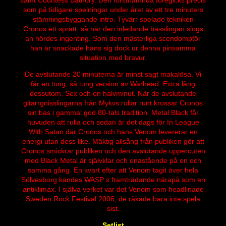
som på tidigare spelningar under året av ett tre minuters
stämningsbyggande intro. Tyvärr spelade tekniken
Cronos ett spratt, så när den inledande basslingan slogs
an hördes ingenting. Som den mästerliga scendomptör
han är snackade hans sig dock ur denna pinsamma
situation med bravur.
De avslutande 20 minuterna är minst sagt makalösa. Vi
får en tung, så tung version av Warhead. Extra lång
dessutom. Sex och en halvminut. När de avslutande
gitarrgnisslingarna från Mykvs rullar runt krossar Cronos
sin bas i gammal god 80-tals tradition. Metal Black får
huvuden att rulla och sedan är det dags för In League
With Satan där Cronos och hans Venom levererar en
energi utan dess like. Mäktig allsång från publiken gör att
Cronos smickrar publiken och den avslutande uppercuten
med Black Metal är självklar och enastående på en och
samma gång. En kvart efter att Venom tagit över hela
Sölvesborg kändes WASP:s framträdande närapå som en
antiklimax. I själva verket var det Venom som headlinade
Sweden Rock Festival 2006; de råkade bara inte spela
sist.
Setlist