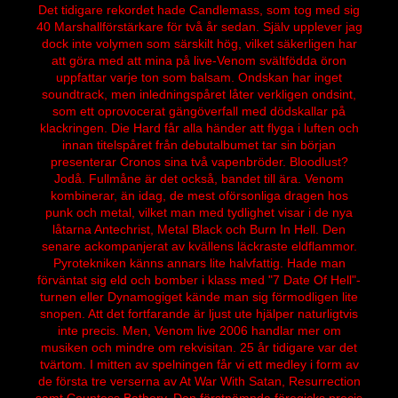
Det tidigare rekordet hade Candlemass, som tog med sig
40 Marshallförstärkare för två år sedan. Själv upplever jag
dock inte volymen som särskilt hög, vilket säkerligen har
att göra med att mina på live-Venom svältfödda öron
uppfattar varje ton som balsam. Ondskan har inget
soundtrack, men inledningspåret låter verkligen ondsint,
som ett oprovocerat gängöverfall med dödskallar på
klackringen. Die Hard får alla händer att flyga i luften och
innan titelspåret från debutalbumet tar sin början
presenterar Cronos sina två vapenbröder. Bloodlust?
Jodå. Fullmåne är det också, bandet till ära. Venom
kombinerar, än idag, de mest oförsonliga dragen hos
punk och metal, vilket man med tydlighet visar i de nya
låtarna Antechrist, Metal Black och Burn In Hell. Den
senare ackompanjerat av kvällens läckraste eldflammor.
Pyrotekniken känns annars lite halvfattig. Hade man
förväntat sig eld och bomber i klass med "7 Date Of Hell"-
turnen eller Dynamogiget kände man sig förmodligen lite
snopen. Att det fortfarande är ljust ute hjälper naturligtvis
inte precis. Men, Venom live 2006 handlar mer om
musiken och mindre om rekvisitan. 25 år tidigare var det
tvärtom. I mitten av spelningen får vi ett medley i form av
de första tre verserna av At War With Satan, Resurrection
samt Countess Bathory. Den förstnämnda föregicks precis