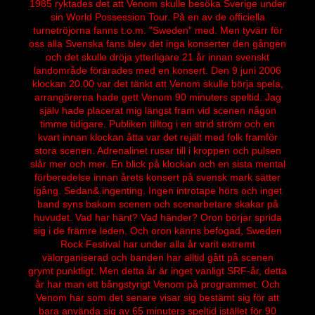
1985 ryktades det att Venom skulle besöka Sverige under
sin World Possession Tour. På en av de officiella
turnetröjorna fanns t.o.m. "Sweden" med. Men tyvärr för
oss alla Svenska fans blev det inga konserter den gången
och det skulle dröja ytterligare 21 år innan svenskt
landområde förärades med en konsert. Den 9 juni 2006
klockan 20.00 var det tänkt att Venom skulle börja spela,
arrangörerna hade gett Venom 90 minuters speltid. Jag
själv hade placerat mig längst fram vid scenen någon
timme tidigare. Publiken tilltog i en strid ström och en
kvart innan klockan åtta var det rejält med folk framför
stora scenen. Adrenalinet rusar till i kroppen och pulsen
slår mer och mer. En blick på klockan och en sista mental
förberedelse innan årets konsert på svensk mark sätter
igång. Sedan&.ingenting. Ingen introtape hörs och inget
band syns bakom scenen och scenarbetare skakar på
huvudet. Vad har hänt? Vad händer? Oron börjar sprida
sig i de främre leden. Och oron känns befogad, Sweden
Rock Festival har under alla år varit extremt
välorganiserad och banden har alltid gått på scenen
grymt punktligt. Men detta år är inget vanligt SRF-år, detta
år har man ett bångstyrigt Venom på programmet. Och
Venom har som det senare visar sig bestämt sig för att
bara använda sig av 65 minuters speltid istället för 90