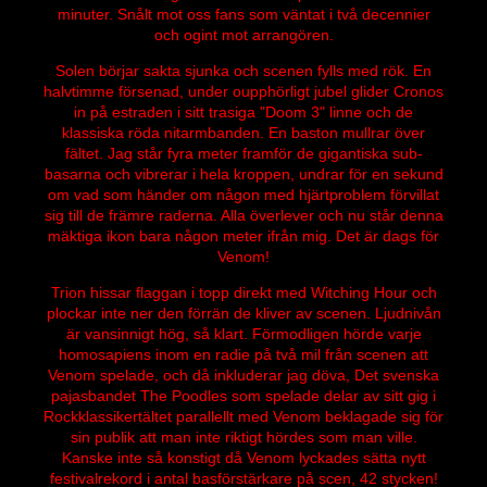
minuter. Snålt mot oss fans som väntat i två decennier
och ogint mot arrangören.
Solen börjar sakta sjunka och scenen fylls med rök. En
halvtimme försenad, under oupphörligt jubel glider Cronos
in på estraden i sitt trasiga "Doom 3" linne och de
klassiska röda nitarmbanden. En baston mullrar över
fältet. Jag står fyra meter framför de gigantiska sub-
basarna och vibrerar i hela kroppen, undrar för en sekund
om vad som händer om någon med hjärtproblem förvillat
sig till de främre raderna. Alla överlever och nu står denna
mäktiga ikon bara någon meter ifrån mig. Det är dags för
Venom!
Trion hissar flaggan i topp direkt med Witching Hour och
plockar inte ner den förrän de kliver av scenen. Ljudnivån
är vansinnigt hög, så klart. Förmodligen hörde varje
homosapiens inom en radie på två mil från scenen att
Venom spelade, och då inkluderar jag döva, Det svenska
pajasbandet The Poodles som spelade delar av sitt gig i
Rockklassikertältet parallellt med Venom beklagade sig för
sin publik att man inte riktigt hördes som man ville.
Kanske inte så konstigt då Venom lyckades sätta nytt
festivalrekord i antal basförstärkare på scen, 42 stycken!